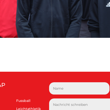
AP
Fussball
Leichtathletik