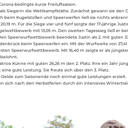
rona bedingte kurze Freiluftsaison.
3x als Siegerin die Wettkampfstätte. Zunächst gewann sie de
uch beim Kugelstoßen und Speerwerfen ließ sie nichts anbren
,19 m. Für die Siege vier und fünf sorgte der 17-jährige Just
elwettbewerb mit 13,05 m. Den zweiten Tagessieg ließ er bei
. Den Speerwurfwettbewerb beendete Justin als 2. mit guten 
denbrück beim Speerwerfen ein. Mit der Wurfweite von 27,41 m
 ersten Speerwurfwettbewerb. Mit 16,40 m zeigte er als jüngste
 belohnt.
trice Künne mit guten 26,26 m den 2. Platz. Ihre ein Jahr jü
ine gute Leistung. Sie freute sich über den 3. Platz.
 Oelde zum Saisonende noch einmal gute Leistungen erzielt.
 sich nach den Herbstferien durch ein intensives Wintertrain