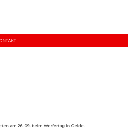
ONTAKT
Ein Verein für die ganze Familie
eten am 26. 09. beim Werfertag in Oelde.