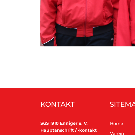
KONTAKT
SITEM
SuS 1910 Enniger e. V.
Home
Hauptanschrift / -kontakt
Verein