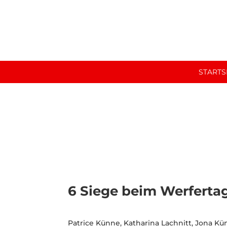
STARTS
SUS 1910 Enniger e. V.
6 Siege beim Werfertag
Patrice Künne, Katharina Lachnitt, Jona Kü