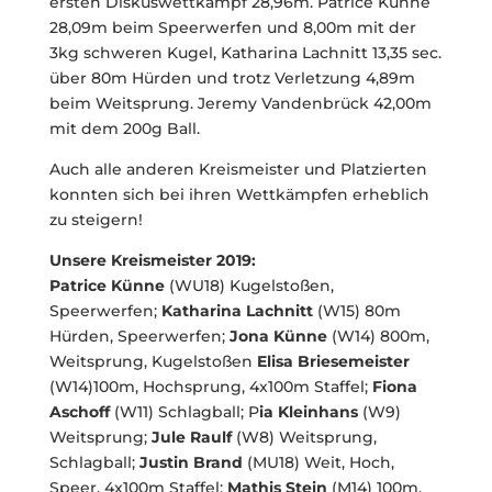
ersten Diskuswettkampf 28,96m. Patrice Künne
28,09m beim Speerwerfen und 8,00m mit der
3kg schweren Kugel, Katharina Lachnitt 13,35 sec.
über 80m Hürden und trotz Verletzung 4,89m
beim Weitsprung. Jeremy Vandenbrück 42,00m
mit dem 200g Ball.
Auch alle anderen Kreismeister und Platzierten
konnten sich bei ihren Wettkämpfen erheblich
zu steigern!
Unsere Kreismeister 2019:
Patrice Künne
(WU18) Kugelstoßen,
Speerwerfen;
Katharina Lachnitt
(W15) 80m
Hürden, Speerwerfen;
Jona Künne
(W14) 800m,
Weitsprung, Kugelstoßen
Elisa Briesemeister
(W14)100m, Hochsprung, 4x100m Staffel;
Fiona
Aschoff
(W11) Schlagball; P
ia Kleinhans
(W9)
Weitsprung;
Jule Raulf
(W8) Weitsprung,
Schlagball;
Justin Brand
(MU18) Weit, Hoch,
Speer, 4x100m Staffel;
Mathis Stein
(M14) 100m,