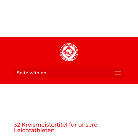
Seite wählen
Ein Verein für die ganze
SUS 1910 Enniger e. V.
Familie
32 Kreismeistertitel für unsere
Leichtathleten