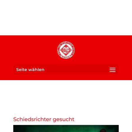
Seite wählen
Ein Verein für die ganze
SUS 1910 Enniger e. V.
Familie
Schiedsrichter gesucht